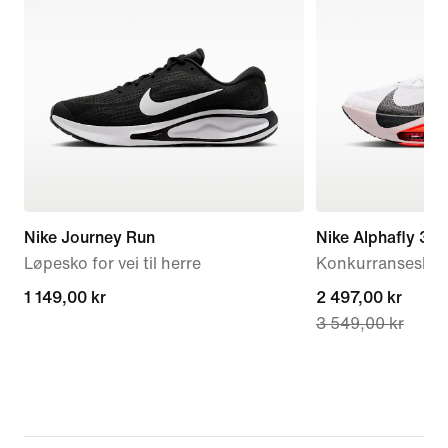
Nike Journey Run
Nike Alphafly 3
Løpesko for vei til herre
Konkurransesko fo
1 149,00 kr
1 149,00 kr
current
2 497,00 kr
3 549,00 kr
price
2 497,00 kr,
original
price
3 549,00 kr