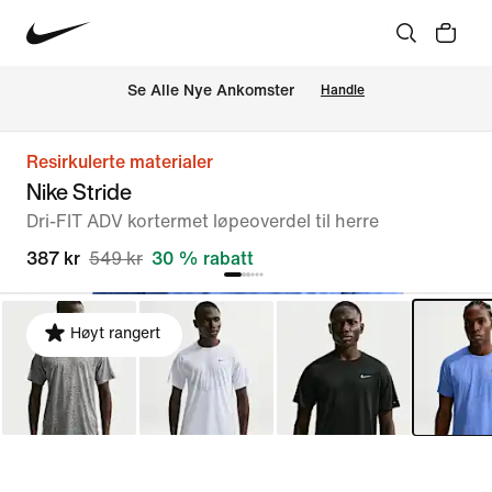
Se Alle Nye Ankomster
Handle
Resirkulerte materialer
Nike Stride
Dri-FIT ADV kortermet løpeoverdel til herre
387 kr
549 kr
30 % rabatt
Høyt rangert