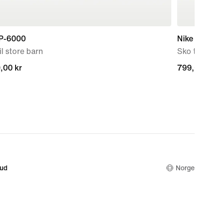
 P-6000
Nike Force
il store barn
Sko til sp
,00 kr
,00 kr
799,00 kr
799,00 kr
bud
Norge