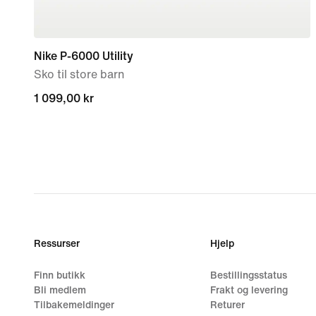
Nike P-6000 Utility
Sko til store barn
1 099,00 kr
1 099,00 kr
Ressurser
Hjelp
Finn butikk
Bestillingsstatus
Bli medlem
Frakt og levering
Tilbakemeldinger
Returer