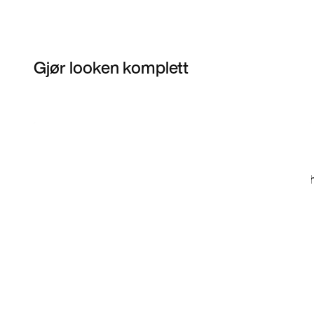
Gjør looken komplett
Item 3 of 10