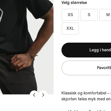
Velg størrelse
XS
S
M
XXL
Legg i hand
Favorit
Klassisk og komfortabel – 
skjorten føles myk med en 