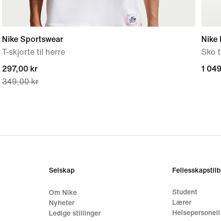
Nike Sportswear
Nike
T-skjorte til herre
Sko t
current
297,00 kr
1 049
1 049
349,00 kr
price
297,00 kr,
original
price
349,00 kr
Selskap
Fellesskapstil
Student
Om Nike
Lærer
Nyheter
Helsepersonell
Ledige stillinger