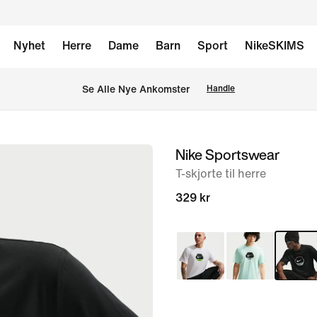
Nyhet
Herre
Dame
Barn
Sport
NikeSKIMS
Se Alle Nye Ankomster
Handle
Nike Sportswear
bilde
1
T-skjorte til herre
av
329 kr
6