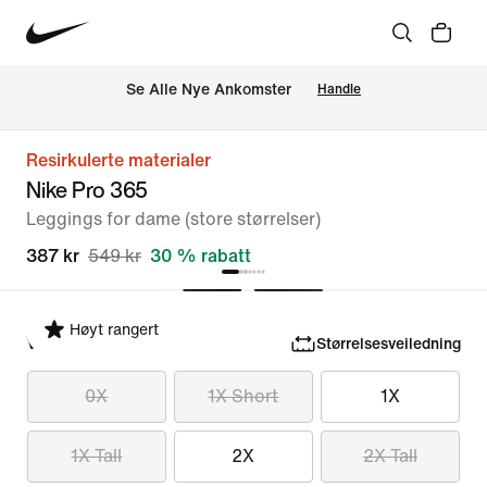
Se Alle Nye Ankomster
Handle
Resirkulerte materialer
Nike Pro 365
Leggings for dame (store størrelser)
387 kr
549 kr
30 % rabatt
Høyt rangert
Velg størrelse
Størrelsesveiledning
0X
1X Short
1X
1X Tall
2X
2X Tall