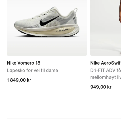
Nike Vomero 18
Nike AeroSwift
Løpesko for vei til dame
Dri-FIT ADV fôre
mellomhøyt liv ti
1 849,00 kr
1 849,00 kr
949,00 kr
949,00 kr