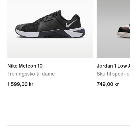
Nike Metcon 10
Jordan 1 Low Alt
Treningssko til dame
Sko til sped- og
1 599,00 kr
1 599,00 kr
749,00 kr
749,00 kr