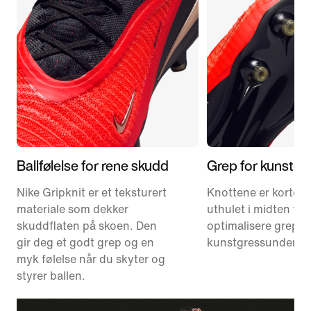
Ballfølelse for rene skudd
Grep for kunstgr
Nike Gripknit er et teksturert
Knottene er kortere
materiale som dekker
uthulet i midten for
skuddflaten på skoen. Den
optimalisere grepet
gir deg et godt grep og en
kunstgressunderlag
myk følelse når du skyter og
styrer ballen.