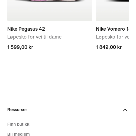
Nike Pegasus 42
Nike Vomero 18
Løpesko for vei til dame
Løpesko for vei t
1 599,00 kr
1 599,00 kr
1 849,00 kr
1 849,00 kr
Ressurser
Finn butikk
Bli medlem