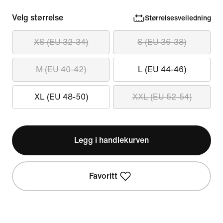
Velg størrelse
Størrelsesveiledning
XS (EU 32-34)
S (EU 36-38)
M (EU 40-42)
L (EU 44-46)
XL (EU 48-50)
XXL (EU 52-54)
Legg i handlekurven
Favoritt