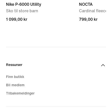
Nike P-6000 Utility
NOCTA
Sko til store barn
Cardinal fleecesh
1 099,00 kr
1 099,00 kr
799,00 kr
799,00 kr
Ressurser
Finn butikk
Bli medlem
Tilbakemeldinger