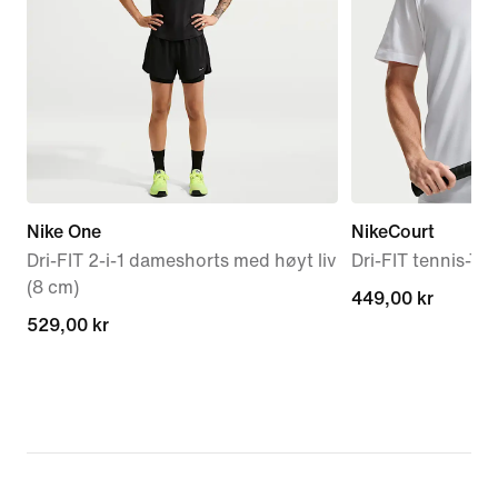
Nike One
NikeCourt
Dri-FIT 2-i-1 dameshorts med høyt liv
Dri-FIT tennis-T-sk
(8 cm)
449,00 kr
449,00 kr
529,00 kr
529,00 kr