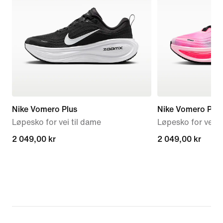
Nike Vomero Plus
Nike Vomero Plus
Løpesko for vei til dame
Løpesko for vei t
2 049,00 kr
2 049,00 kr
2 049,00 kr
2 049,00 kr