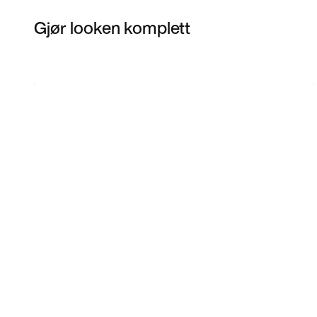
Gjør looken komplett
Item 3 of 10