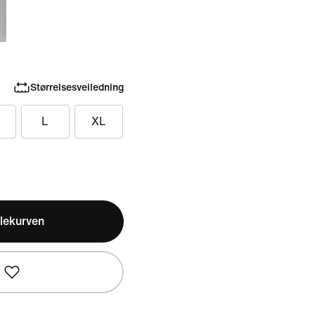
Størrelsesveiledning
L
XL
lekurven
t