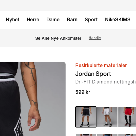
Nyhet
Herre
Dame
Barn
Sport
NikeSKIMS
Se Alle Nye Ankomster
Handle
Resirkulerte materialer
bilde
Jordan Sport
1
Dri-FIT Diamond nettingsho
av
7
599 kr