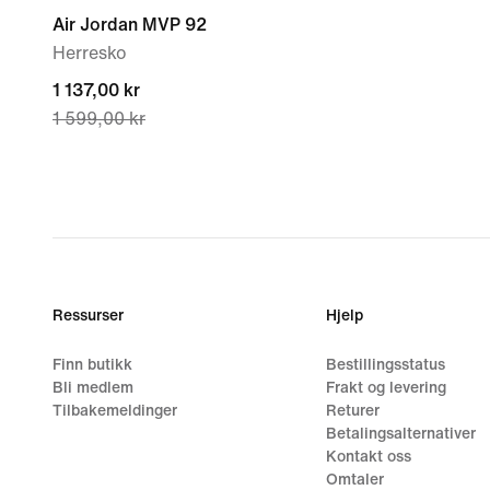
Air Jordan MVP 92
Herresko
current
1 137,00 kr
1 599,00 kr
price
1 137,00 kr,
original
price
1 599,00 kr
Ressurser
Hjelp
Finn butikk
Bestillingsstatus
Bli medlem
Frakt og levering
Tilbakemeldinger
Returer
Betalingsalternativer
Kontakt oss
Omtaler