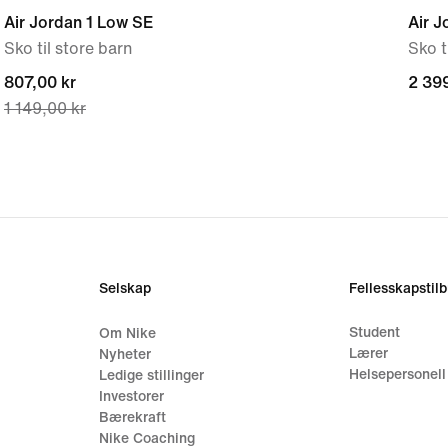
Air Jordan 1 Low SE
Air J
Sko til store barn
Sko t
current
807,00 kr
2 399
2 399
1 149,00 kr
price
807,00 kr,
original
price
1 149,00 kr
Selskap
Fellesskapstil
Student
Om Nike
Lærer
Nyheter
Helsepersonell
Ledige stillinger
Investorer
Bærekraft
Nike Coaching