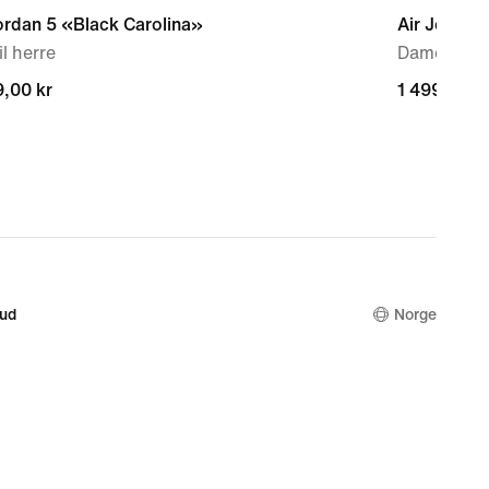
ordan 5 «Black Carolina»
Air Jordan
il herre
Damesko
,00 kr
,00 kr
1 499,00 k
1 499,00 k
bud
Norge