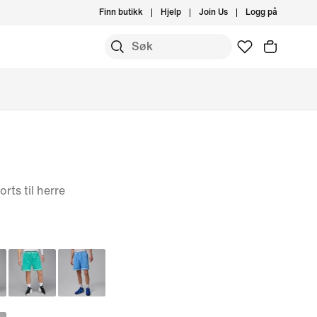
Finn butikk
Hjelp
Join Us
Logg på
rts til herre