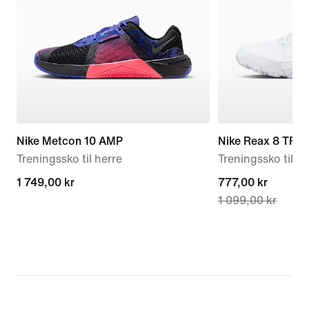
Nike Metcon 10 AMP
Nike Reax 8 TR
Treningssko til herre
Treningssko til d
1 749,00 kr
1 749,00 kr
current
777,00 kr
1 099,00 kr
price
777,00 kr,
original
price
1 099,00 kr