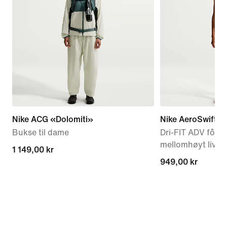
Nike ACG «Dolomiti»
Nike AeroSwift
Bukse til dame
Dri-FIT ADV fôre
mellomhøyt liv ti
1 149,00 kr
1 149,00 kr
949,00 kr
949,00 kr