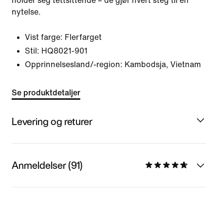
holder seg tettsittende – de gjør hvert steg til en
nytelse.
Vist farge:
Flerfarget
Stil:
HQ8021-901
Opprinnelsesland/-region: Kambodsja, Vietnam
Se produktdetaljer
Levering og returer
Anmeldelser (91)