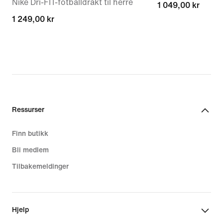
Nike Dri-FIT-fotballdrakt til herre
1 049,00 kr
1 049,00 kr
1 249,00 kr
1 249,00 kr
Ressurser
Finn butikk
Bli medlem
Tilbakemeldinger
Hjelp