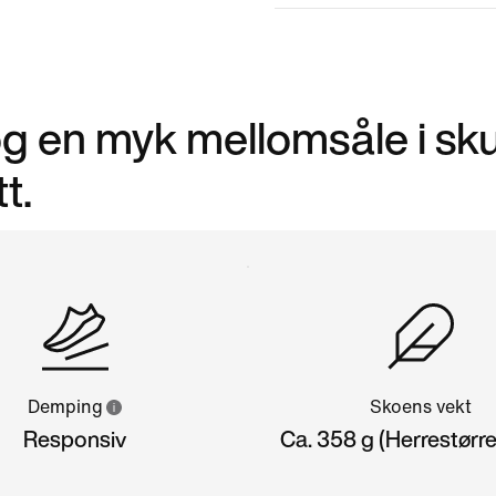
g en myk mellomsåle i s
t.
Demping
Skoens vekt
Responsiv
Ca. 358 g (Herrestørre