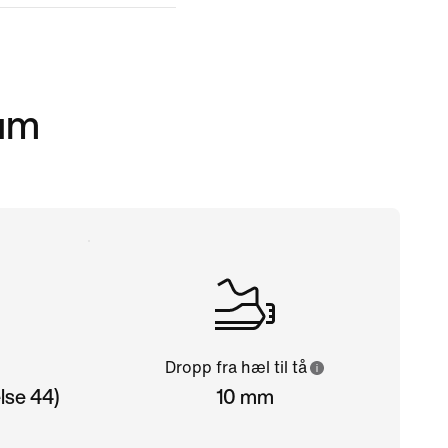
kum
Dropp fra hæl til tå
lse 44)
10 mm