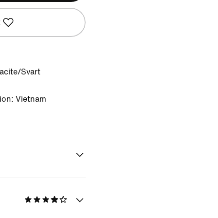
t
acite/Svart
ion: Vietnam