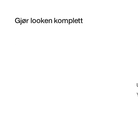
Gjør looken komplett
Item 3 of 44