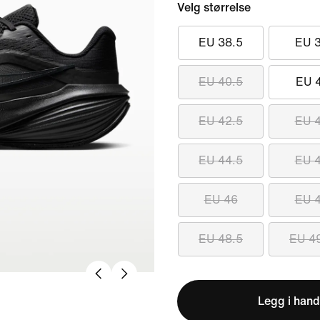
Velg størrelse
EU 38.5
EU 
EU 40.5
EU 
EU 42.5
EU 
EU 44.5
EU 
EU 46
EU 
EU 48.5
EU 4
Legg i hand