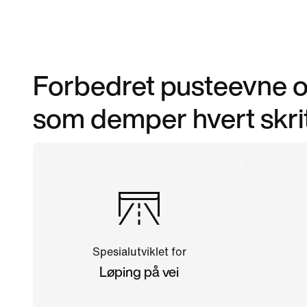
Forbedret pusteevne o
som demper hvert skrit
Spesialutviklet for
Løping på vei