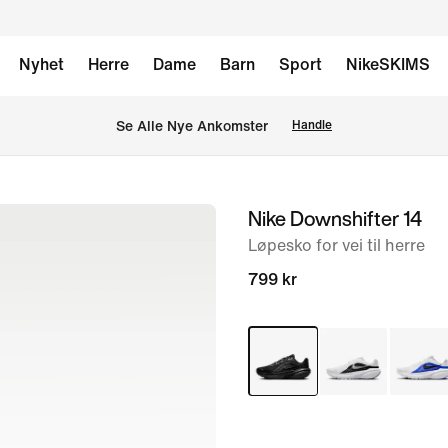
Nyhet
Herre
Dame
Barn
Sport
NikeSKIMS
Se Alle Nye Ankomster
Handle
Nike Downshifter 14
bilde
1
Løpesko for vei til herre
av
799 kr
8