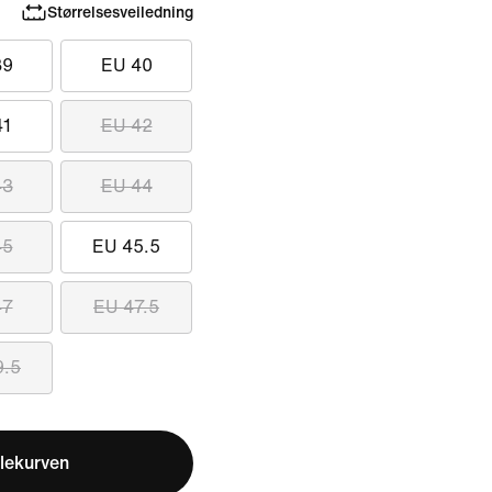
Størrelsesveiledning
39
EU 40
41
EU 42
43
EU 44
45
EU 45.5
47
EU 47.5
9.5
lekurven