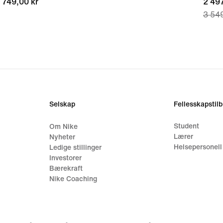
749,00 kr
749,00 kr
curre
2 497
3 549
price
2 497
origi
price
3 549
Selskap
Fellesskapstil
Student
Om Nike
Lærer
Nyheter
Helsepersonell
Ledige stillinger
Investorer
Bærekraft
Nike Coaching