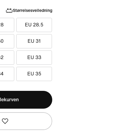
Størrelsesveiledning
28
EU 28.5
30
EU 31
32
EU 33
34
EU 35
lekurven
t