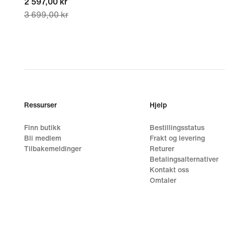
current
2 597,00 kr
3 699,00 kr
price
2 597,00 kr,
original
price
3 699,00 kr
Ressurser
Hjelp
Finn butikk
Bestillingsstatus
Bli medlem
Frakt og levering
Tilbakemeldinger
Returer
Betalingsalternativer
Kontakt oss
Omtaler