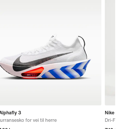
Alphafly 3
Nike Swift
rransesko for vei til herre
Dri-FIT 2-i