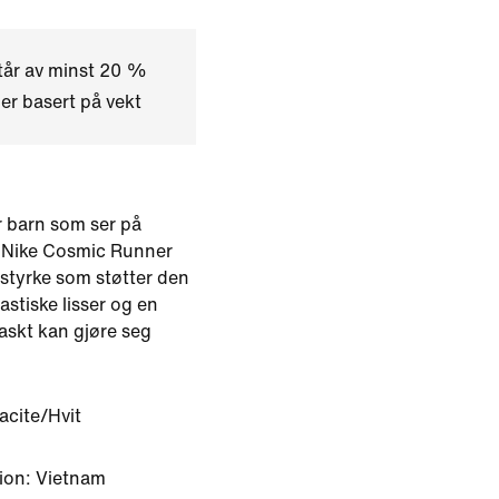
tår av minst 20 %
ler basert på vekt
r barn som ser på
 Nike Cosmic Runner
estyrke som støtter den
astiske lisser og en
raskt kan gjøre seg
acite/Hvit
ion: Vietnam