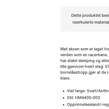
Dette produktet bes
resirkulerte materia
Møt skoen som er laget fo
verden som en racerbane.
har stabil demping og slit
lille gjennom hvert steg. El
borrelåsstropp gjør at de 
klare.
Vist farge:
Svart/Anthr
Stil:
HM4400-003
Opprinnelsesland/-reg