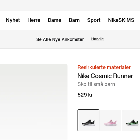
Nyhet
Herre
Dame
Barn
Sport
NikeSKIMS
Se Alle Nye Ankomster
Handle
Resirkulerte materialer
bilde
Nike Cosmic Runner
1
Sko til små barn
av
8
529 kr