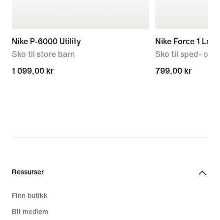
Nike P-6000 Utility
Nike Force 1 Low
Sko til store barn
Sko til sped- og
1 099,00 kr
1 099,00 kr
799,00 kr
799,00 kr
Ressurser
Finn butikk
Bli medlem