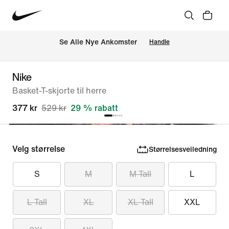
Se Alle Nye Ankomster
Handle
Nike
Basket-T-skjorte til herre
377 kr
529 kr
29 % rabatt
Velg størrelse
Størrelsesveiledning
S
M
M Tall
L
L Tall
XL
XL Tall
XXL