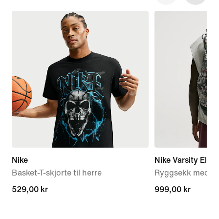
Nike
Nike Varsity Elite
Basket-T-skjorte til herre
Ryggsekk med try
529,00 kr
529,00 kr
999,00 kr
999,00 kr