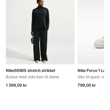
NikeSKIMS stretch strikket
Nike Force 1 Low
Bukse med vide ben til dame
Sko til sped- og
1 399,00 kr
1 399,00 kr
799,00 kr
799,00 kr