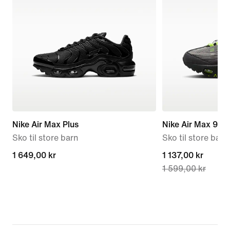
Nike Air Max Plus
Nike Air Max 95 
Sko til store barn
Sko til store barn
1 649,00 kr
1 649,00 kr
current
1 137,00 kr
1 599,00 kr
price
1 137,00 kr,
original
price
1 599,00 kr