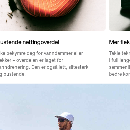
ustende nettingoverdel
Mer fleks
kke bekymre deg for vanndammer eller
Takle tek
ekker – overdelen er laget for
i full len
anndrenering. Den er også lett, slitesterk
sammenlig
g pustende.
bedre kon