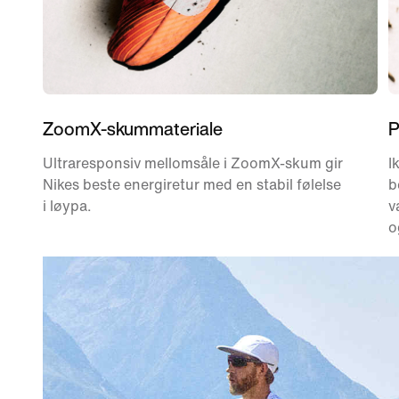
ZoomX-skummateriale
P
Ultraresponsiv mellomsåle i ZoomX-skum gir
I
Nikes beste energiretur med en stabil følelse
b
i løypa.
v
o