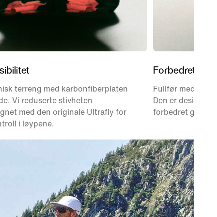
ibilitet
Forbedret gre
nisk terreng med karbonfiberplaten
Fullfør med Vibr
gde. Vi reduserte stivheten
Den er designet f
net med den originale Ultrafly for
forbedret grep i v
troll i løypene.