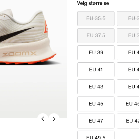
Velg størrelse
EU 35.5
EU 
EU 37.5
EU 
EU 39
EU 
EU 41
EU 
EU 43
EU 
EU 45
EU 4
EU 47
EU 4
EU 49.5