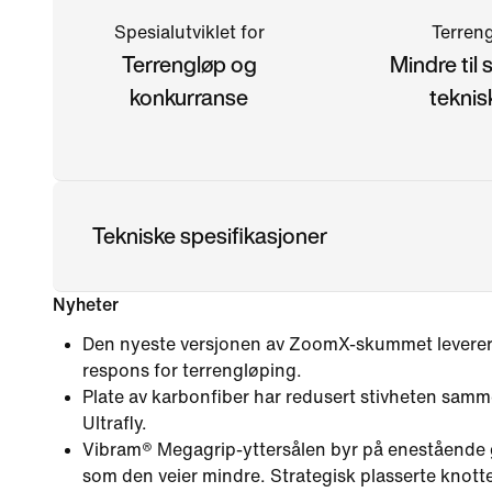
Spesialutviklet for
Terren
Terrengløp og
Mindre til 
konkurranse
teknis
Tekniske spesifikasjoner
Nyheter
Den nyeste versjonen av ZoomX-skummet leverer 
respons for terrengløping.
Plate av karbonfiber har redusert stivheten samm
Ultrafly.
Vibram® Megagrip-yttersålen byr på enestående g
som den veier mindre. Strategisk plasserte knotte