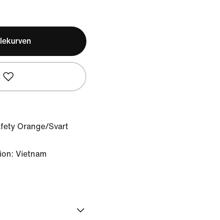
lekurven
t
afety Orange/Svart
ion: Vietnam