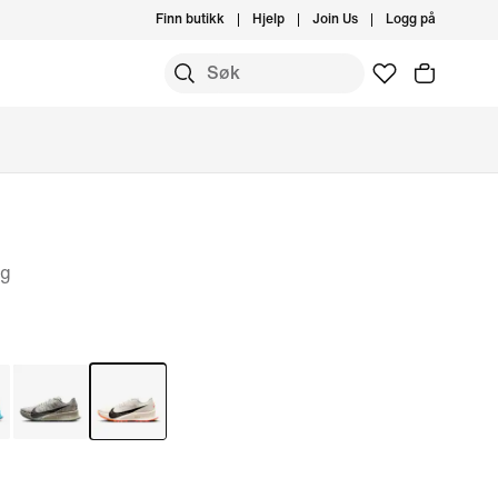
Finn butikk
Hjelp
Join Us
Logg på
ng