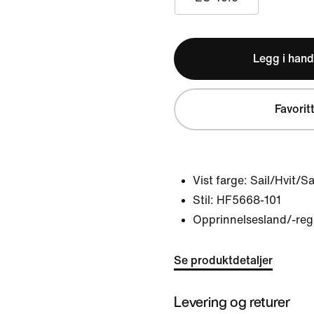
Legg i hand
Favorit
Vist farge:
Sail/Hvit/S
Stil:
HF5668-101
Opprinnelsesland/-reg
Se produktdetaljer
Levering og returer