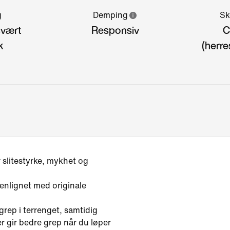
g
Demping
Sk
svært
Responsiv
C
k
(herre
slitestyrke, mykhet og
enlignet med originale
rep i terrenget, samtidig
r gir bedre grep når du løper