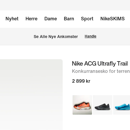
Nyhet
Herre
Dame
Barn
Sport
NikeSKIMS
Se Alle Nye Ankomster
Handle
Nike ACG Ultrafly Trail
bilde
1
Konkurransesko for terre
av
2 899 kr
8