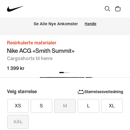
Se Alle Nye Ankomster
Handle
Resirkulerte materialer
Nike ACG «Smith Summit»
Cargoshorts til herre
1 399 kr
Velg størrelse
Størrelsesveiledning
XS
S
M
L
XL
XXL