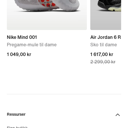
Nike Mind 001
Air Jordan 6 Ret
Pregame-mule til dame
Sko til dame
1 049,00 kr
1 049,00 kr
current
1 617,00 kr
2 299,00 kr
price
1 617,00 kr,
original
price
2 299,00 kr
Ressurser