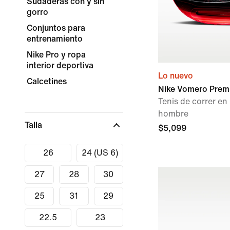
Sudaderas con y sin
gorro
Conjuntos para
entrenamiento
Nike Pro y ropa
interior deportiva
Lo nuevo
Calcetines
Nike Vomero Prem
Tenis de correr e
hombre
Talla
$5,099
26
24 (US 6)
27
28
30
25
31
29
22.5
23