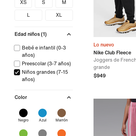
XS
S
M
L
XL
Edad niños
(1)
Lo nuevo
Bebé e infantil (0-3
Nike Club Fleece
años)
Joggers de French 
Preescolar (3-7 años)
grande
Niños grandes (7-15
$949
años)
Color
Negro
Azul
Marrón