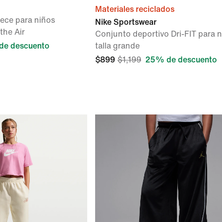
Materiales reciclados
eece para niños
Nike Sportswear
the Air
Conjunto deportivo Dri-FIT para 
de descuento
talla grande
$899
$1,199
25% de descuento