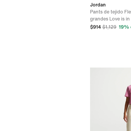
Jordan
Pants de tejido Fl
grandes Love is in 
$914
$1,129
19% 