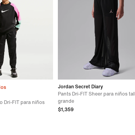
Jordan Secret Diary
dos
Pants Dri-FIT Sheer para niños tal
grande
o Dri-FIT para niños
$1,359