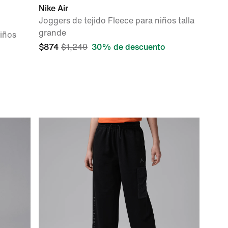
Nike Air
Joggers de tejido Fleece para niños talla
grande
niños
$874
$1,249
30% de descuento