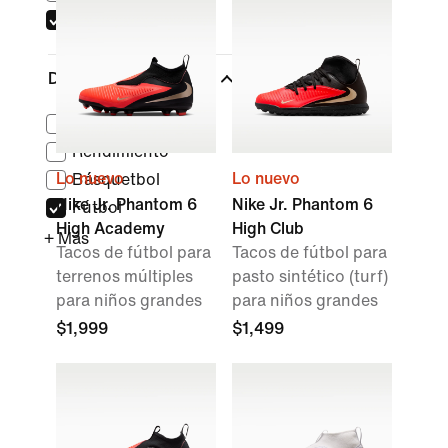
High
Deportes
(1)
Estilo de vida
Rendimiento
Lo nuevo
Lo nuevo
Básquetbol
Nike Jr. Phantom 6
Nike Jr. Phantom 6
Fútbol
High Academy
High Club
+ Más
Tacos de fútbol para
Tacos de fútbol para
terrenos múltiples
pasto sintético (turf)
para niños grandes
para niños grandes
$1,999
$1,499