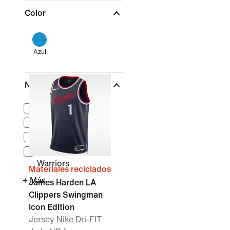
Color
Azul
NBA
(1)
Boston Celtics
Chicago Bulls
Dallas Mavericks
Golden State
Warriors
Materiales reciclados
+ Más
James Harden LA
Clippers Swingman
Icon Edition
Jersey Nike Dri-FIT