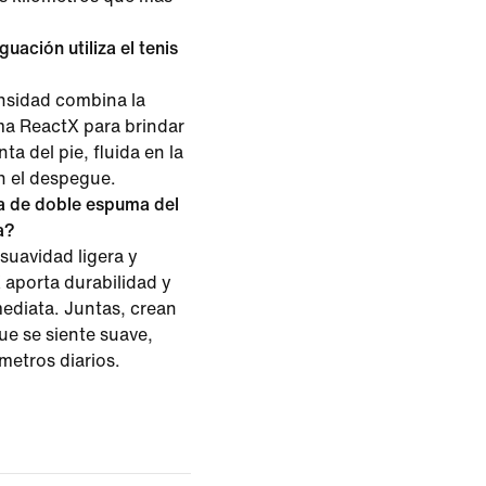
uación utiliza el tenis
nsidad combina la
a ReactX para brindar
ta del pie, fluida en la
n el despegue.
a de doble espuma del
a?
uavidad ligera y
aporta durabilidad y
ediata. Juntas, crean
e se siente suave,
ómetros diarios.