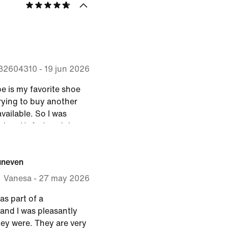
32604310
-
19 jun 2026
oe is my favorite shoe
 trying to buy another
vailable. So I was
sion. Unfortunately -
lways worn a 10 with
ssues. This shoe has my
 uneven
ront. Debating trying a
y don't feel as
Vanesa
-
27 may 2026
e is part of that.
as part of a
and I was pleasantly
hey were. They are very