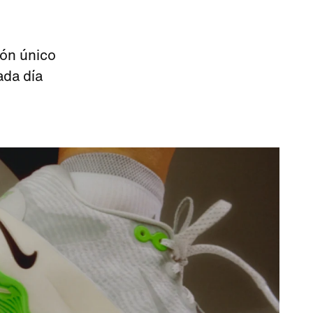
rón único
ada día