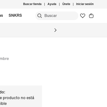
Buscar tienda
Ayuda
Únete
Iniciar sesión
as
SNKRS
ombre
do:
e producto no está
ible