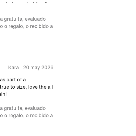
p being out of the 8
hem in an eight and they
a gratuita, evaluado
ure I’m going to keep
 o regalo, o recibido a
alk in them, it feels
ecause I had to order
normally do.
Kara
-
20 may 2026
as part of a
ue to size, love the all
in!
a gratuita, evaluado
 o regalo, o recibido a