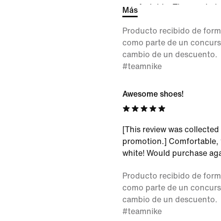
comfortable. They ended u
Más
1/2 so I had to re-order t
Producto recibido de form
are a little snug. I’m not s
como parte de un concurso
them just because when I w
cambio de un descuento.
uneven. It might just be b
#teamnike
half a size smaller than I 
Awesome shoes!
[This review was collected 
promotion.] Comfortable, tr
white! Would purchase aga
Producto recibido de form
como parte de un concurso
cambio de un descuento.
#teamnike