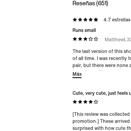
Reseñas (651)
4.7 estrellas
Runs small
MatthewL3
The last version of this sh
of all time. I was recently
pair, but there were none a
eagerly awaiting a new ver
Más
they run way small. I've a
Nike and have never had i
Cute, very cute, just feels
toes rubbing against the f
10.5 or just returning. The
comfortable but the fit issu
[This review was collected 
promotion.] These arrived 
surprised with how cute t