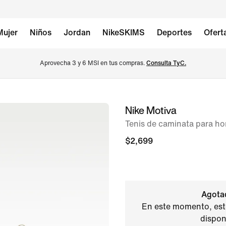
Mujer
Niños
Jordan
NikeSKIMS
Deportes
Ofert
Aprovecha 3 y 6 MSI en tus compras. 
Consulta TyC.
Nike Motiva
imagen 1 de 8
Tenis de caminata para h
$2,699
Agota
En este momento, est
dispon