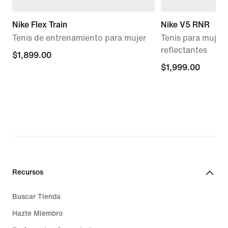
Nike Flex Train
Nike V5 RNR
Tenis de entrenamiento para mujer
Tenis para mujer 
reflectantes
$1,899.00
$1,899.00
$1,999.00
$1,999.00
Recursos
Buscar Tienda
Hazte Miembro