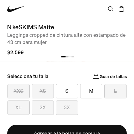
NikeSKIMS Matte
Leggings cropped de cintura alta con estampado de
43 cm para mujer
$2,599
Selecciona tu talla
Guía de tallas
XXS
XS
S
M
L
XL
2X
3X
Agregar a la bolsa de compra