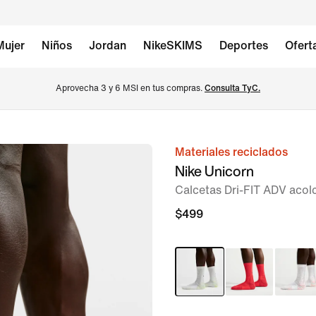
Mujer
Niños
Jordan
NikeSKIMS
Deportes
Ofert
Aprovecha 3 y 6 MSI en tus compras. 
Consulta TyC.
Materiales reciclados
imagen 1 de 6
Nike Unicorn
Calcetas Dri-FIT ADV acolc
$499