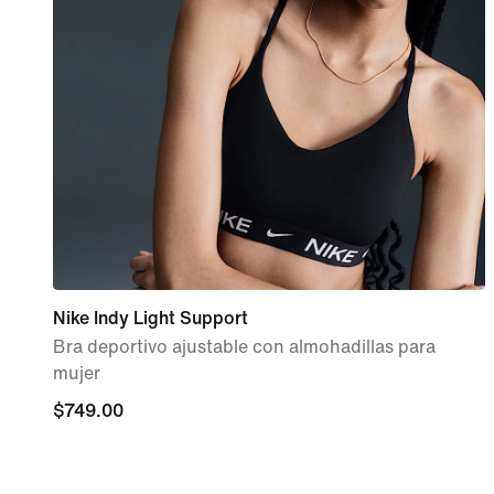
Nike Indy Light Support
Bra deportivo ajustable con almohadillas para
mujer
$749.00
$749.00