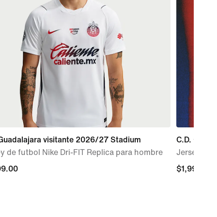
Guadalajara visitante 2026/27 Stadium
C.D. Guada
y de futbol Nike Dri-FIT Replica para hombre
Jersey de 
99.00
99.00
$1,999.00
$1,999.00