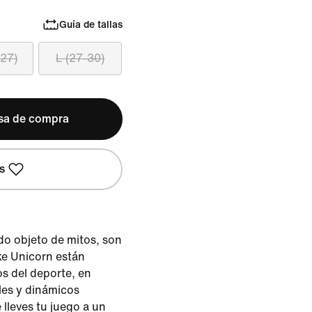
Guía de tallas
-27)
L (27-30)
lsa de compra
s
do objeto de mitos, son
ke Unicorn están
os del deporte, en
les y dinámicos
lleves tu juego a un