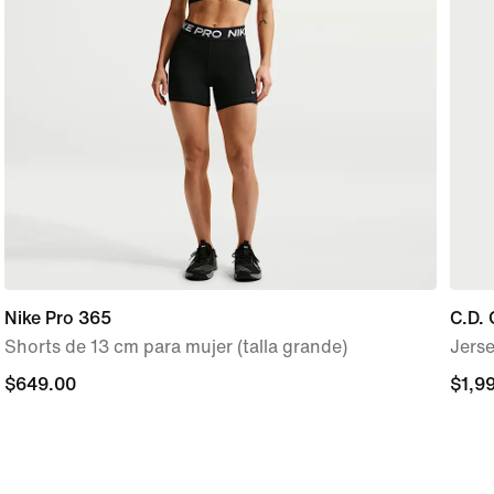
Nike Pro 365
C.D. 
Shorts de 13 cm para mujer (talla grande)
Jerse
$649.00
$649.00
$1,9
$1,9