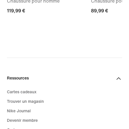
Chaussure pour homme
Chaussure pour
119,99 €
119,99 €
89,99 €
89,99 €
Ressources
Cartes cadeaux
Trouver un magasin
Nike Journal
Devenir membre