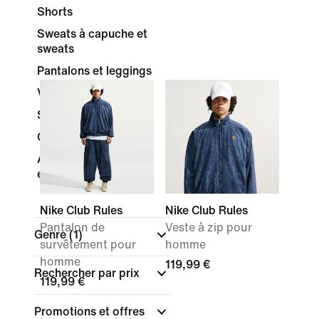
Shorts
Sweats à capuche et
sweats
Pantalons et leggings
Vestes sans manches
Survêtements
Chaussettes
Accessoires et
équipement
Nike Club Rules
Nike Club Rules
Pantalon de
Veste à zip pour
Genre
(1)
survêtement pour
homme
homme
119,99 €
Rechercher par prix
119,99 €
Promotions et offres