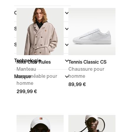
Couleur
Sport
Style
Technologie
Nike Club Rules
Tennis Classic CS
Manteau
Chaussure pour
imperméable pour
homme
Marque
homme
89,99 €
299,99 €