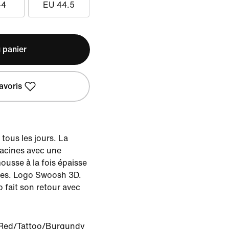
44
EU 44.5
 panier
avoris
tous les jours. La
racines avec une
ousse à la fois épaisse
ques. Logo Swoosh 3D.
 fait son retour avec
t Red/Tattoo/Burgundy