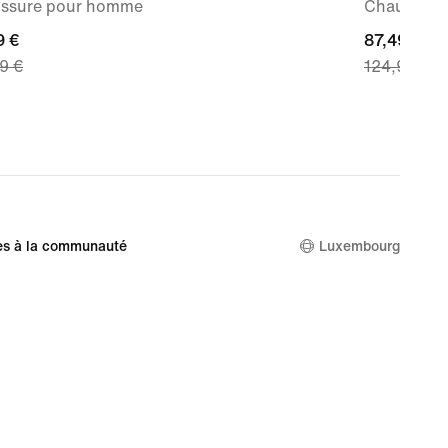
ssure pour homme
Chaussure
nt
9 €
current
87,49 €
9 €
124,99 €
price
 €,
87,49 €,
nal
original
price
9 €
124,99 €
es à la communauté
Luxembourg