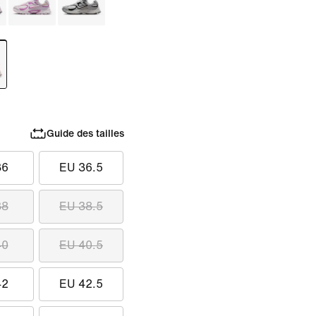
Guide des tailles
36
EU 36.5
38
EU 38.5
40
EU 40.5
42
EU 42.5