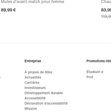
Mules d'avant-match pour femme
Chau
89,99 €
89,99 €
curre
83,9
119,9
price
83,99
origi
price
119,9
Entreprise
Promotions lié
Étudiant·e
À propos de Nike
Prof
e
Actualités
Carrières
Investisseurs
Développement durable
Accessibilité
Déclaration d'accessibilité
Mission