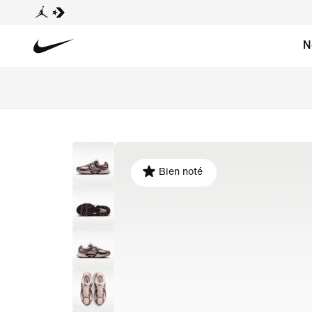
N
Bien noté