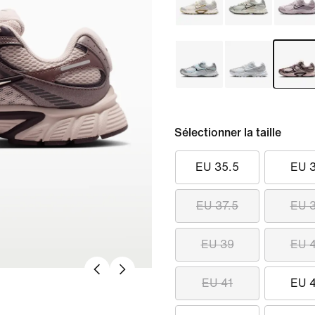
Sélectionner la taille
EU 35.5
EU 
EU 37.5
EU 
EU 39
EU 
EU 41
EU 