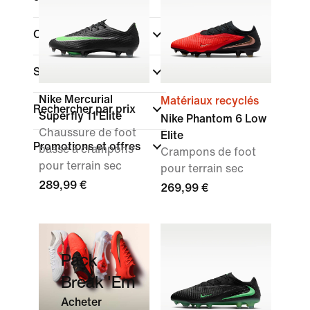
Collections
Surface
Nike Mercurial
Matériaux recyclés
Rechercher par prix
Superfly 11 Elite
Nike Phantom 6 Low
Chaussure de foot
Elite
Promotions et offres
basse à crampons
Crampons de foot
pour terrain sec
pour terrain sec
289,99 €
269,99 €
Pack
Break 'Em
Acheter