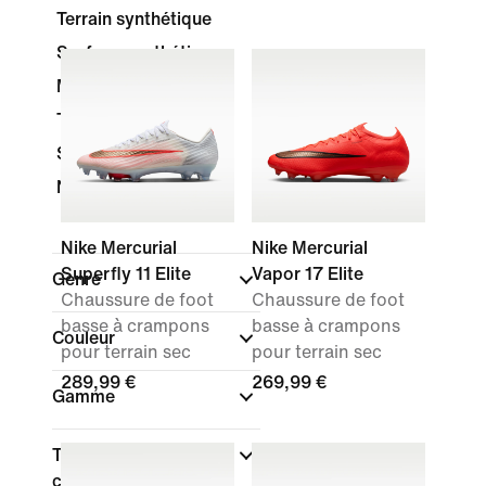
Terrain synthétique
Surface synthétique
Multi-surfaces
Terrain gras
Salle
Nike By You
Nike Mercurial
Nike Mercurial
Superfly 11 Elite
Vapor 17 Elite
Genre
Chaussure de foot
Chaussure de foot
basse à crampons
basse à crampons
Couleur
pour terrain sec
pour terrain sec
289,99 €
269,99 €
Gamme
Type de coupe des
chaussures