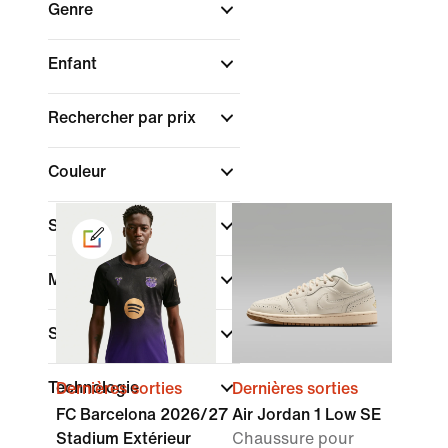
Genre
Enfant
Rechercher par prix
Couleur
Sport
Marque
Style
Technologie
Dernières sorties
Dernières sorties
FC Barcelona 2026/27
Air Jordan 1 Low SE
Stadium Extérieur
Chaussure pour