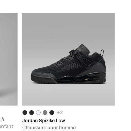
+
2
 à
Jordan Spizike Low
enfant
Chaussure pour homme