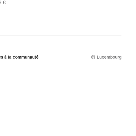
9 €
 €,
nal
9 €
es à la communauté
Luxembourg