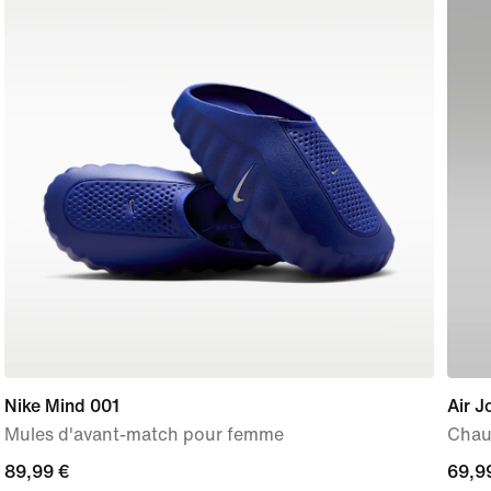
Nike Mind 001
Air J
Mules d'avant-match pour femme
Chau
89,99 €
89,99 €
curre
69,9