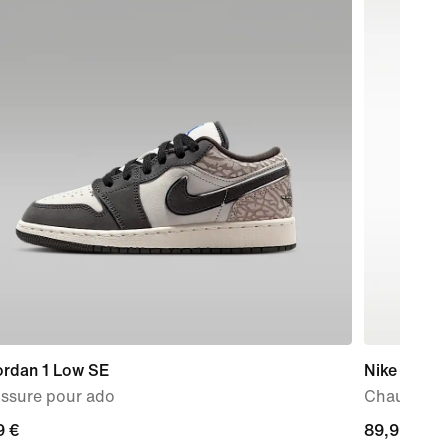
ordan 1 Low SE
Nike P-60
ssure pour ado
Chaussure
nt
9 €
89,99 €
89,99 €