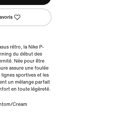
avoris
sus rétro, la Nike P-
running du début des
nité. Née pour être
ure assure une foulée
lignes sportives et les
sent un mélange parfait
nfort en toute légèreté.
ntom/Cream