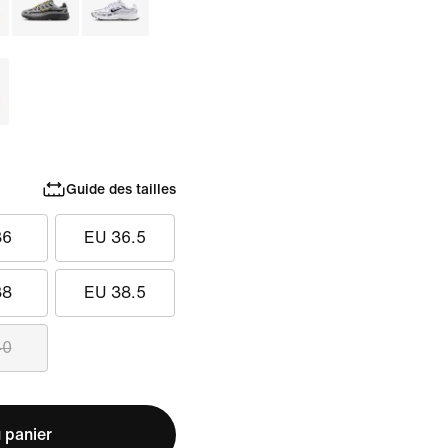
Guide des tailles
36
EU 36.5
38
EU 38.5
40
 panier