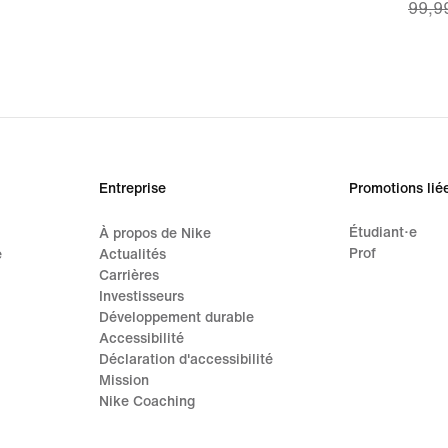
99,9
price
69,99
origi
price
99,9
Entreprise
Promotions lié
Étudiant·e
À propos de Nike
Prof
e
Actualités
Carrières
Investisseurs
Développement durable
Accessibilité
Déclaration d'accessibilité
Mission
Nike Coaching