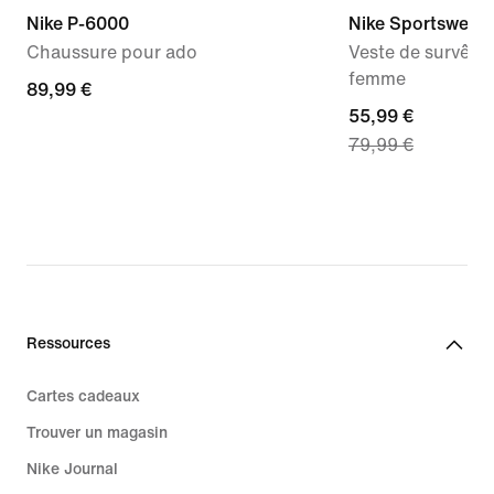
Nike P-6000
Nike Sportswear
Chaussure pour ado
Veste de survête
femme
89,99 €
89,99 €
current
55,99 €
79,99 €
price
55,99 €,
original
price
79,99 €
Ressources
Cartes cadeaux
Trouver un magasin
Nike Journal