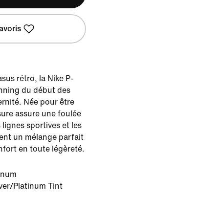
avoris
sus rétro, la Nike P-
running du début des
nité. Née pour être
ure assure une foulée
lignes sportives et les
sent un mélange parfait
nfort en toute légèreté.
tinum
lver/Platinum Tint