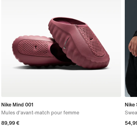
Nike Mind 001
Nike 
Mules d'avant-match pour femme
Sweat
89,99 €
89,99 €
54,9
54,9