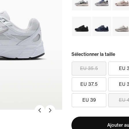
Sélectionner la taille
EU 35.5
EU 
EU 37.5
EU 
EU 39
EU 
Ajouter au