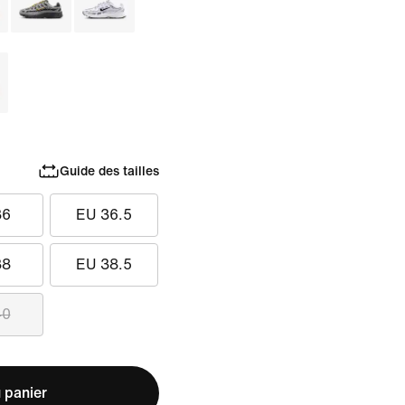
Guide des tailles
36
EU 36.5
38
EU 38.5
40
 panier