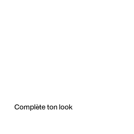
Complète ton look
Item 3 of 3