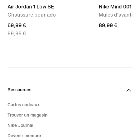
Air Jordan 1 Low SE
Nike Mind 001
Chaussure pour ado
Mules d'avant-m
current
69,99 €
89,99 €
89,99 €
99,99 €
price
69,99 €,
original
price
99,99 €
Ressources
Cartes cadeaux
Trouver un magasin
Nike Journal
Devenir membre