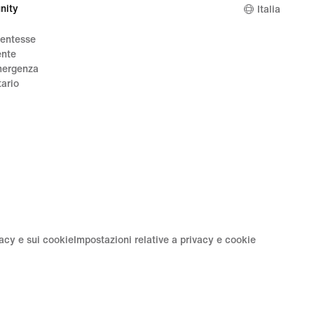
nity
Italia
dentesse
ente
mergenza
tario
vacy e sui cookie
Impostazioni relative a privacy e cookie