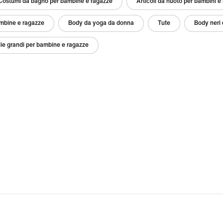
Costumi da bagno per bambine e ragazze
Articoli da nuoto per bambini e
ambine e ragazze
Body da yoga da donna
Tute
Body neri
ie grandi per bambine e ragazze