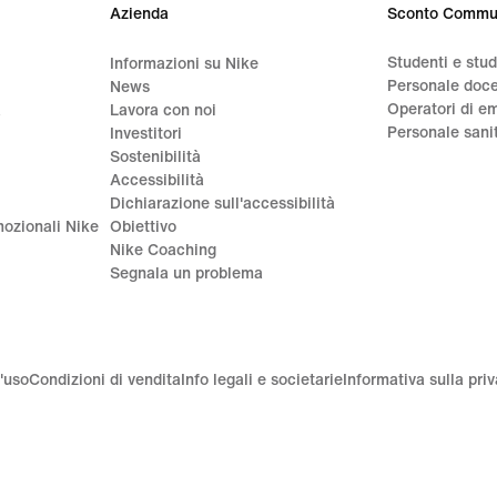
Azienda
Sconto Commu
Studenti e stu
Informazioni su Nike
Personale doc
News
Operatori di e
a
Lavora con noi
Personale sani
Investitori
Sostenibilità
Accessibilità
Dichiarazione sull'accessibilità
ozionali Nike
Obiettivo
Nike Coaching
Segnala un problema
'uso
Condizioni di vendita
Info legali e societarie
Informativa sulla pri