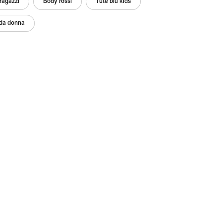
 ragazzi
Body rossi
Tute blu kids
 da donna