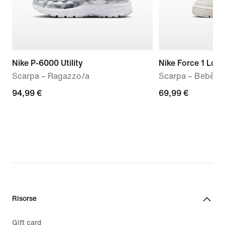
Nike P-6000 Utility
Nike Force 1 Low
Scarpa – Ragazzo/a
Scarpa – Bebè e
94,99
94,99 €
69,99
69,99 €
€
€
Risorse
Gift card