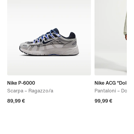
Nike P-6000
Nike ACG "Dolomi
Scarpa – Ragazzo/a
Pantaloni – Donn
89,99
89,99 €
99,99
99,99 €
€
€