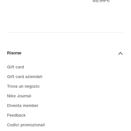
32,99 €
€
price
23,49
€,
original
price
32,99
€
Risorse
Gift card
Gift card aziendali
Trova un negozio
Nike Journal
Diventa member
Feedback
Codici promozionali