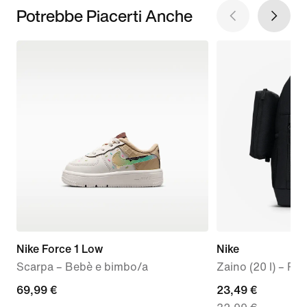
Potrebbe Piacerti Anche
Nike Force 1 Low
Nike
Scarpa – Bebè e bimbo/a
Zaino (20 l) – Ra
69,99
69,99 €
current
23,49 €