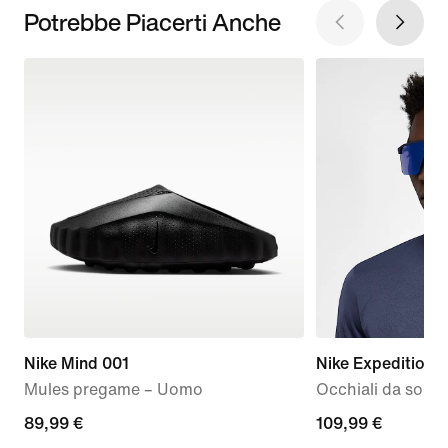
Potrebbe Piacerti Anche
Nike Mind 001
Nike Expedition S
Mules pregame – Uomo
Occhiali da sole 
89,99
89,99 €
109,99
109,99 €