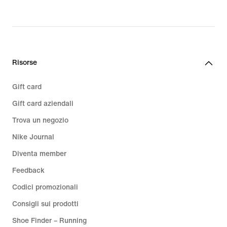
price
37,99
€
Risorse
Gift card
Gift card aziendali
Trova un negozio
Nike Journal
Diventa member
Feedback
Codici promozionali
Consigli sui prodotti
Shoe Finder – Running