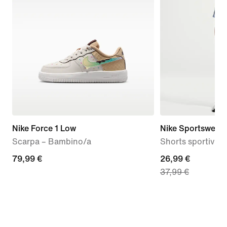
Nike Force 1 Low
Nike Sportswear
Scarpa – Bambino/a
Shorts sportivi 
79,99
79,99 €
current
26,99 €
37,99 €
€
price
26,99
€,
original