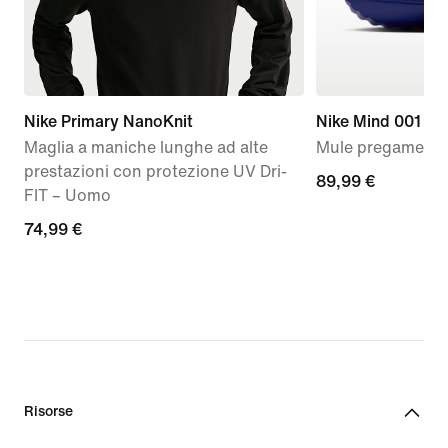
Nike Primary NanoKnit
Nike Mind 001
Maglia a maniche lunghe ad alte
Mule pregame – 
prestazioni con protezione UV Dri-
89,99
89,99 €
FIT – Uomo
€
74,99
74,99 €
€
Risorse