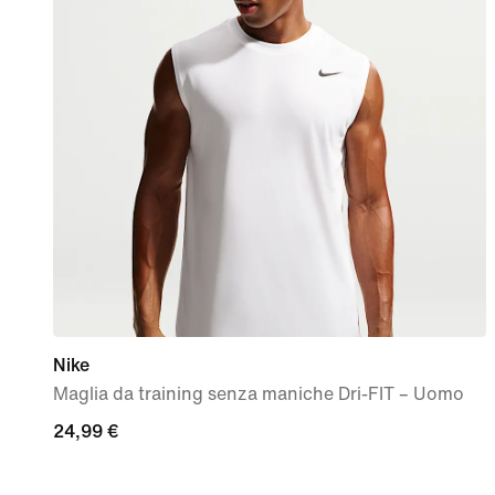
Nike
Maglia da training senza maniche Dri-FIT – Uomo
24,99
24,99 €
€