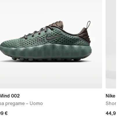
 Mind 002
Nike One
pa pregame – Uomo
Shorts Dri-
99
99 €
44,99
44,99 €
€