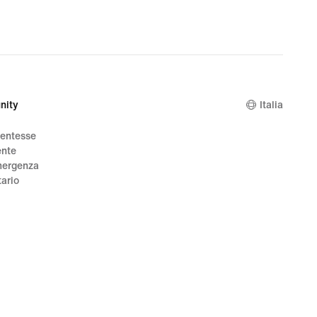
nity
Italia
dentesse
ente
mergenza
tario