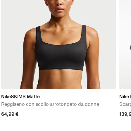
NikeSKIMS Matte
Nike
Reggiseno con scollo arrotondato da donna
Scar
64,99
64,99 €
139,
139,
€
€