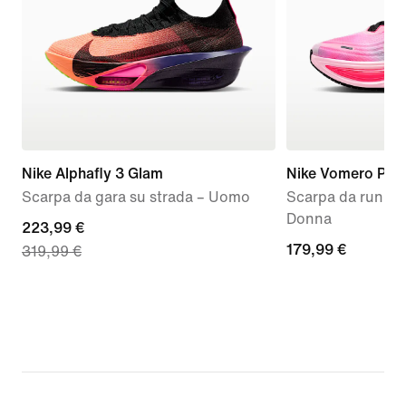
Nike Alphafly 3 Glam
Nike Vomero Plus
Scarpa da gara su strada – Uomo
Scarpa da runnin
Donna
current
223,99 €
179,99
179,99 €
319,99 €
price
€
223,99
€,
original
price
319,99
€