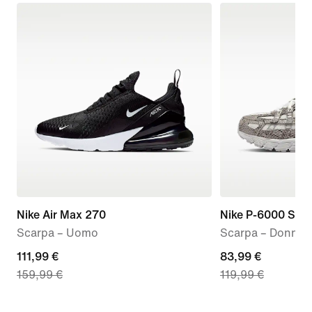
Nike Air Max 270
Nike P-6000 SE
Scarpa – Uomo
Scarpa – Donna
current
111,99 €
current
83,99 €
159,99 €
119,99 €
price
price
111,99
83,99