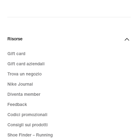
€,
€,
original
original
price
price
159,99
119,99
€
€
Risorse
Gift card
Gift card aziendali
Trova un negozio
Nike Journal
Diventa member
Feedback
Codici promozionali
Consigli sui prodotti
Shoe Finder – Running