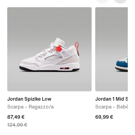
Jordan Spizike Low
Jordan 1 Mid SE
Scarpa – Ragazzo/a
Scarpa – Bebè e
current
87,49 €
69,99
69,99 €
124,99 €
price
€
87,49