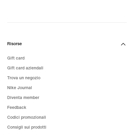
€,
original
price
124,99
€
Risorse
Gift card
Gift card aziendali
Trova un negozio
Nike Journal
Diventa member
Feedback
Codici promozionali
Consigli sui prodotti